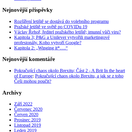
Nejnovější příspěvky
Rozšíření letiště se dostává do volebního programu
Pražské letiště ve světě po COVIDu 19
Václav Řehoř, ředitel pražského letiště; imunní vůči viru?
Kapitola 3; P&G a Unilever vytvořili marketingové
profesionály. Koho vytvoří Google?
Kapitola 2: „Winging it*….“
Nejnovější komentáře
Pokračující chaos okolo Brexitu; Část 2 - A Brit In the heart
of Europe
:
Pokračující chaos okolo Brexitu, a jak se z toho
Češi mohou poučit?
Archivy
Září 2022
Červenec 2020
Červen 2020
Prosinec 2019
Listopad 2019
Leden 2019