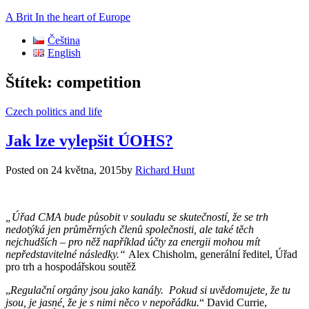
A Brit In the heart of Europe
Čeština
English
Štítek:
competition
Czech politics and life
Jak lze vylepšit ÚOHS?
Posted on
24 května, 2015
by
Richard Hunt
„Úřad CMA bude působit v souladu se skutečností, že se trh
nedotýká jen průměrných členů společnosti, ale také těch
nejchudších – pro něž například účty za energii mohou mít
nepředstavitelné následky.“
Alex Chisholm, generální ředitel, Úřad
pro trh a hospodářskou soutěž
„
Regulační orgány jsou jako kanály. Pokud si uvědomujete, že tu
jsou, je jasné, že je s nimi něco v nepořádku.
“ David Currie,