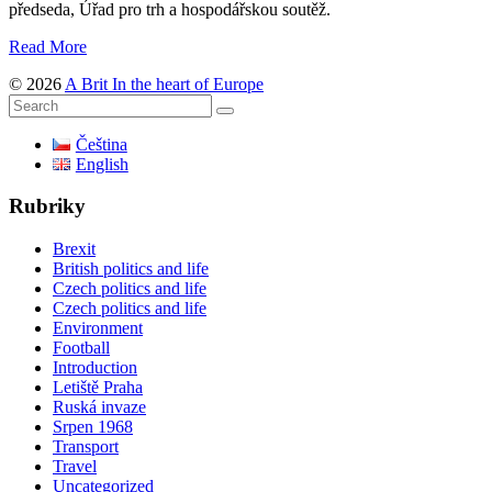
předseda, Úřad pro trh a hospodářskou soutěž.
Read More
© 2026
A Brit In the heart of Europe
Čeština
English
Rubriky
Brexit
British politics and life
Czech politics and life
Czech politics and life
Environment
Football
Introduction
Letiště Praha
Ruská invaze
Srpen 1968
Transport
Travel
Uncategorized